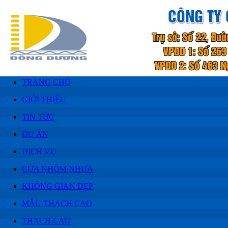
TRANG CHỦ
GIỚI THIỆU
TIN TỨC
DỰ ÁN
DỊCH VỤ
CỬA NHÔM NHỰA
KHÔNG GIAN ĐẸP
MẪU THẠCH CAO
THẠCH CAO