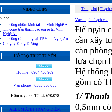
Trang chủ
|
Thạch 
VIDEO CLIPS
Video
Vách ngăn thạch cao
Thi công nhôm kính tại TP Vinh Nghệ An
Để ngăn c
Thi công trần thạch cao giá rẻ tại Vinh
Nghệ An
cần xây tư
Thi công cầu thang tại TP Vinh Nghệ An
Công ty Đông Dương
căn phòng
HỖ TRỢ TRỰC TUYẾN
lựa chọn 
Hệ thống 
Hotline - 0904.436.969
gồm có Th
Văn phòng - 0383.556.055
1/ Thanh
Hôm nay:
99
|
Tất cả:
670,078
0,5mm có 
ALBUM ẢNH TRANG ĐIỂM