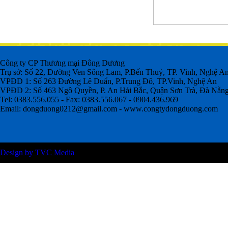
Công ty CP Thương mại Đông Dương
Trụ sở: Số 22, Đường Ven Sông Lam, P.Bến Thuỷ, TP. Vinh, Nghệ A
VPĐD 1: Số 263 Đường Lê Duẩn, P.Trung Đô, TP.Vinh, Nghệ An
VPĐD 2: Số 463 Ngô Quyền, P. An Hải Bắc, Quận Sơn Trà, Đà Nẵn
Tel: 0383.556.055 - Fax: 0383.556.067 - 0904.436.969
Email:
dongduong0212@gmail.com
- www.congtydongduong.com
Design by TVC Media