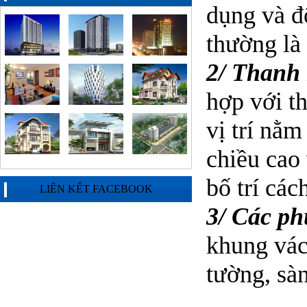
dụng và đ
thường l
2/ Thanh
hợp với th
vị trí nằ
chiều cao
bố trí cá
LIÊN KẾT FACEBOOK
3/ Các ph
khung vác
tường, sàn