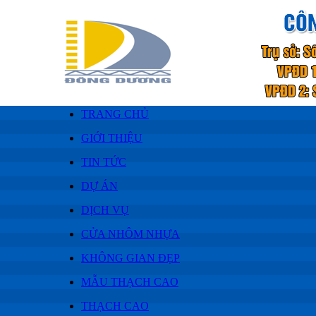
TRANG CHỦ
GIỚI THIỆU
TIN TỨC
DỰ ÁN
DỊCH VỤ
CỬA NHÔM NHỰA
KHÔNG GIAN ĐẸP
MẪU THẠCH CAO
THẠCH CAO